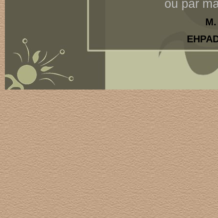
ou par mai
M.
EHPAD 
BP 16, 
83
Les vacances de postes so
régionale de