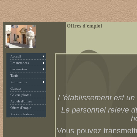
Offres d'emploi
Accueil
Les instances
Les services
Tarifs
Admissions
Contact
Galerie photos
L'établissement est un
Appels d'offres
Le personnel relève du
Offres d'emploi
Accés utilsateurs
h
Vous pouvez transmettr